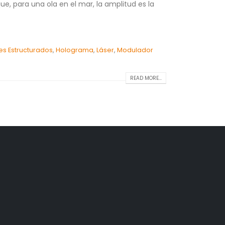
, para una ola en el mar, la amplitud es la
s Estructurados
,
Holograma
,
Láser
,
Modulador
READ MORE...