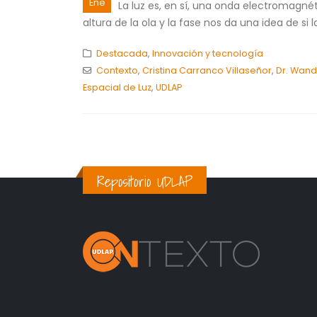
Ene
La luz es, en sí, una onda electromagné
altura de la ola y la fase nos da una idea de s
Destacada
,
Innovación y tecnología
Contexto
,
Cristina Carranco Villaseñor
,
Dr. Wand
Espacial de Luz
,
UDLAP
Repositorio UDLAP