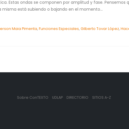
tica. Estas ondas se componen por amplitud y fase. Pensemos que
i la misma está subiendo o bajando en el momento...
erson Maia Pimenta
,
Funciones Especiales
,
Gilberto Tovar López
,
Hace
Sobre ConTEXTO
UDLAP
DIRECTORIO
SITIOS A-Z