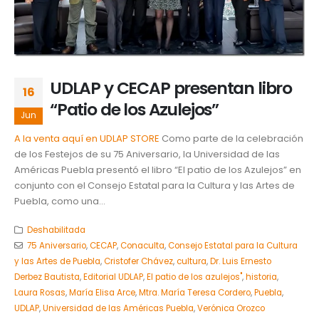
UDLAP y CECAP presentan libro
16
“Patio de los Azulejos”
Jun
A la venta aquí en UDLAP STORE
Como parte de la celebración
de los Festejos de su 75 Aniversario, la Universidad de las
Américas Puebla presentó el libro “El patio de los Azulejos” en
conjunto con el Consejo Estatal para la Cultura y las Artes de
Puebla, como una...
Deshabilitada
75 Aniversario
,
CECAP
,
Conaculta
,
Consejo Estatal para la Cultura
y las Artes de Puebla
,
Cristofer Chávez
,
cultura
,
Dr. Luis Ernesto
Derbez Bautista
,
Editorial UDLAP
,
El patio de los azulejos"
,
historia
,
Laura Rosas
,
María Elisa Arce
,
Mtra. María Teresa Cordero
,
Puebla
,
UDLAP
,
Universidad de las Américas Puebla
,
Verónica Orozco