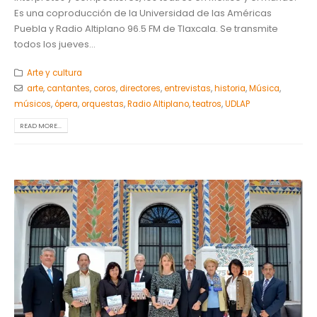
Es una coproducción de la Universidad de las Américas
Puebla y Radio Altiplano 96.5 FM de Tlaxcala. Se transmite
todos los jueves...
Arte y cultura
arte
,
cantantes
,
coros
,
directores
,
entrevistas
,
historia
,
Música
,
músicos
,
ópera
,
orquestas
,
Radio Altiplano
,
teatros
,
UDLAP
READ MORE...