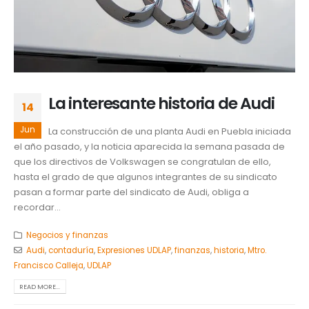
La interesante historia de Audi
14
Jun
La construcción de una planta Audi en Puebla iniciada
el año pasado, y la noticia aparecida la semana pasada de
que los directivos de Volkswagen se congratulan de ello,
hasta el grado de que algunos integrantes de su sindicato
pasan a formar parte del sindicato de Audi, obliga a
recordar...
Negocios y finanzas
Audi
,
contaduría
,
Expresiones UDLAP
,
finanzas
,
historia
,
Mtro.
Francisco Calleja
,
UDLAP
READ MORE...