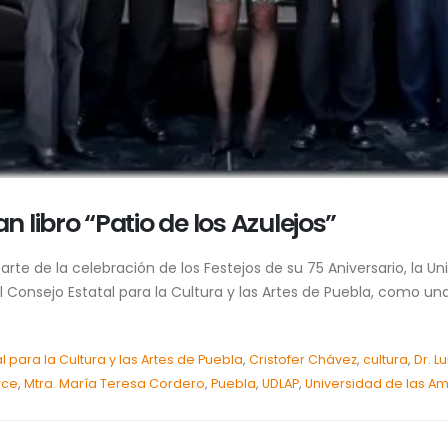
libro “Patio de los Azulejos”
te de la celebración de los Festejos de su 75 Aniversario, la Un
el Consejo Estatal para la Cultura y las Artes de Puebla, como una.
l para la Cultura y las Artes de Puebla
,
Cristofer Chávez
,
cultura
,
Dr. L
rce
,
Mtra. María Teresa Cordero
,
Puebla
,
UDLAP
,
Universidad de las A