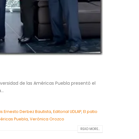
iversidad de las Américas Puebla presentó el
..
uis Ernesto Derbez Bautista
,
Editorial UDLAP
,
El patio
méricas Puebla
,
Verónica Orozco
READ MORE...