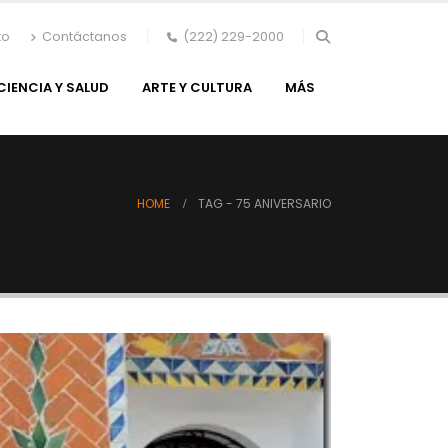
to
Contáctanos
(222) 229-2000
CIENCIA Y SALUD
ARTE Y CULTURA
MÁS
HOME
TAG -
75 ANIVERSARIO