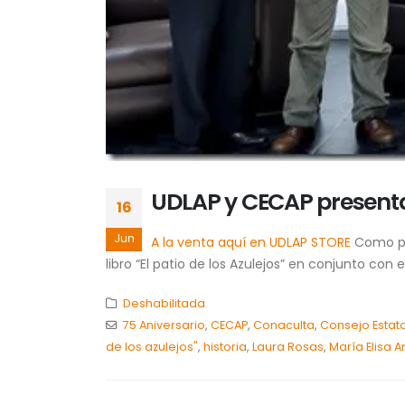
UDLAP y CECAP presentan 
16
Jun
A la venta aquí en UDLAP STORE
Como par
libro “El patio de los Azulejos” en conjunto con 
Deshabilitada
75 Aniversario
,
CECAP
,
Conaculta
,
Consejo Estata
de los azulejos"
,
historia
,
Laura Rosas
,
María Elisa A