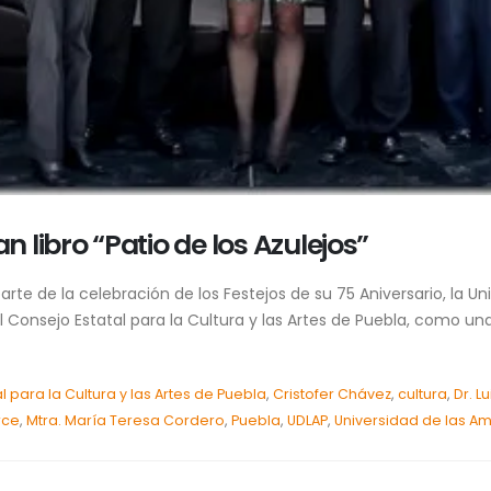
libro “Patio de los Azulejos”
te de la celebración de los Festejos de su 75 Aniversario, la Un
el Consejo Estatal para la Cultura y las Artes de Puebla, como una.
l para la Cultura y las Artes de Puebla
,
Cristofer Chávez
,
cultura
,
Dr. L
rce
,
Mtra. María Teresa Cordero
,
Puebla
,
UDLAP
,
Universidad de las A