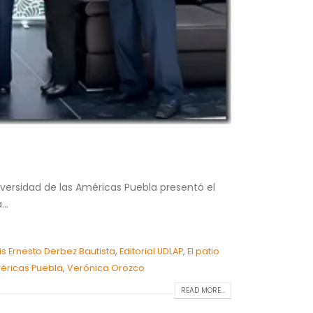
iversidad de las Américas Puebla presentó el
..
uis Ernesto Derbez Bautista
,
Editorial UDLAP
,
El patio
méricas Puebla
,
Verónica Orozco
READ MORE...