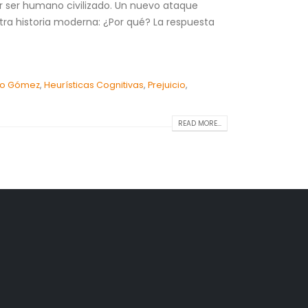
er ser humano civilizado. Un nuevo ataque
tra historia moderna: ¿Por qué? La respuesta
llo Gómez
,
Heurísticas Cognitivas
,
Prejuicio
,
READ MORE...