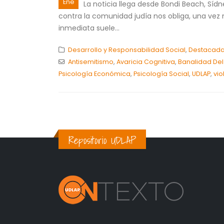
Ene
La noticia llega desde Bondi Beach, Síd
contra la comunidad judía nos obliga, una vez 
inmediata suele...
Desarrollo y Responsabilidad Social
,
Destacad
Antisemitismo
,
Avaricia Cognitiva
,
Banalidad Del
Psicología Económica
,
Psicología Social
,
UDLAP
,
vio
Repositorio UDLAP