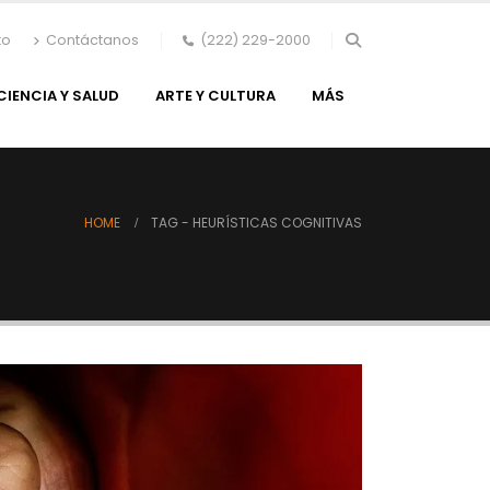
to
Contáctanos
(222) 229-2000
CIENCIA Y SALUD
ARTE Y CULTURA
MÁS
HOME
TAG -
HEURÍSTICAS COGNITIVAS