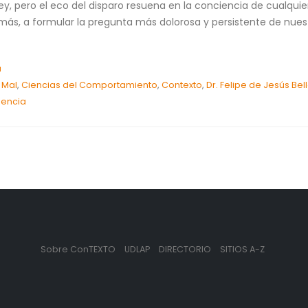
ney, pero el eco del disparo resuena en la conciencia de cualqui
más, a formular la pregunta más dolorosa y persistente de nues
a
 Mal
,
Ciencias del Comportamiento
,
Contexto
,
Dr. Felipe de Jesús Be
lencia
Sobre ConTEXTO
UDLAP
DIRECTORIO
SITIOS A-Z