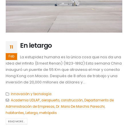
En letargo
11
Feb
La estupidez humana es la única cosa que nos da una
idea del infinito (Ernest Renan) (1823-1892) Esta semana China
inauguró un puente de 55 Km que atraviesa el mar y conecta
Hong Kong con Macao. Después de 8 años de trabajo y una
inversión de 20,000 millones de dólares y...
Innovación y tecnología
Academia UDLAP.
,
aeropuerto
,
construcción
,
Departamento de
Administración de Empresas
,
Dr. Mario De Marchis Pareschi
,
habitantes
,
Letargo
,
metrópolis
READ MORE...