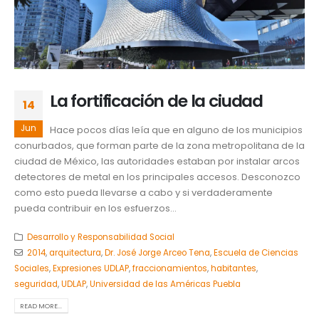
La fortificación de la ciudad
14
Jun
Hace pocos días leía que en alguno de los municipios
conurbados, que forman parte de la zona metropolitana de la
ciudad de México, las autoridades estaban por instalar arcos
detectores de metal en los principales accesos. Desconozco
como esto pueda llevarse a cabo y si verdaderamente
pueda contribuir en los esfuerzos...
Desarrollo y Responsabilidad Social
2014
,
arquitectura
,
Dr. José Jorge Arceo Tena
,
Escuela de Ciencias
Sociales
,
Expresiones UDLAP
,
fraccionamientos
,
habitantes
,
seguridad
,
UDLAP
,
Universidad de las Américas Puebla
READ MORE...