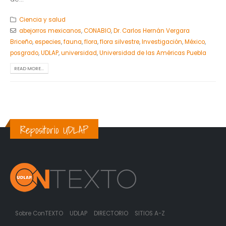
Ciencia y salud
abejorros mexicanos
,
CONABIO
,
Dr. Carlos Hernán Vergara
Briceño
,
especies
,
fauna
,
flora
,
flora silvestre
,
Investigación
,
México
,
posgrado
,
UDLAP
,
universidad
,
Universidad de las Américas Puebla
READ MORE...
Repositorio UDLAP
Sobre ConTEXTO
UDLAP
DIRECTORIO
SITIOS A-Z