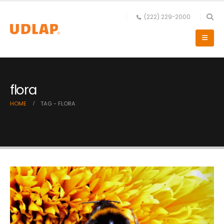
(222) 229-2000
flora
HOME
TAG -
FLORA