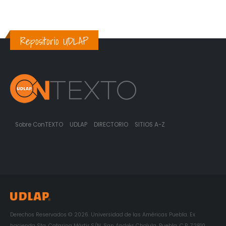
Repositorio UDLAP
Sobre ConTEXTO
UDLAP
DIRECTORIO
SITIOS A-Z
Derechos Reservados © 2026. Universidad de las Américas Puebla. Ex
hacienda Sta. Catarina Mártir S/N. San Andrés Cholula, Puebla. C.P. 72810.