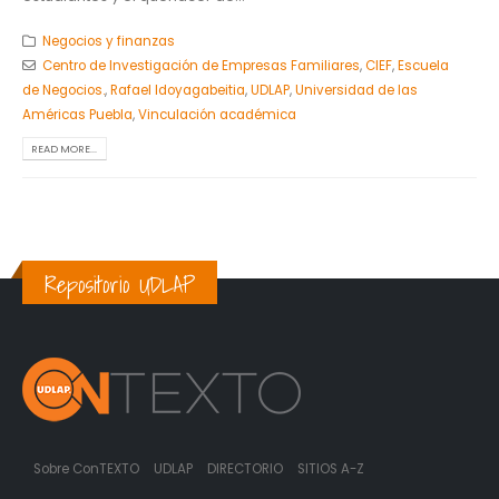
Negocios y finanzas
Centro de Investigación de Empresas Familiares
,
CIEF
,
Escuela
de Negocios.
,
Rafael Idoyagabeitia
,
UDLAP
,
Universidad de las
Américas Puebla
,
Vinculación académica
READ MORE...
Repositorio UDLAP
Sobre ConTEXTO
UDLAP
DIRECTORIO
SITIOS A-Z