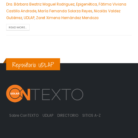
Dra. Bárbara Beatriz Moguel Rodriguez
,
Epigenética
,
Fátima Viviana
Castillo Andrade
,
María Fernanda Solorza Reyes
,
Nicolás Valdez
Gutiérrez
,
UDLAP
,
Zaret Ximena Hernández Mendoza
READ MORE...
Repositorio UDLAP
Sobre ConTEXTO
UDLAP
DIRECTORIO
SITIOS A-Z