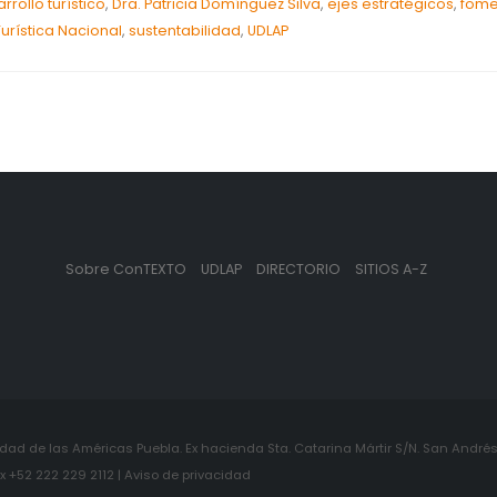
rrollo turístico
,
Dra. Patricia Domínguez Silva
,
ejes estratégicos
,
fome
Turística Nacional
,
sustentabilidad
,
UDLAP
Sobre ConTEXTO
UDLAP
DIRECTORIO
SITIOS A-Z
ad de las Américas Puebla. Ex hacienda Sta. Catarina Mártir S/N. San Andrés 
+52 222 229 2112 | Aviso de privacidad