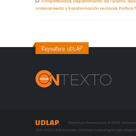
competitividad
,
Departamento de Turismo
,
desa
ordenamiento y transformación sectorial
,
Política 
Repositorio UDLAP
Derechos Reservados © 2026. Universid
229 2000 | Admisiones: informes.nuevoingreso@udlap.mx 