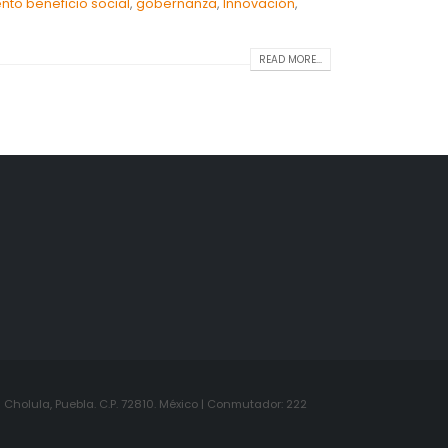
nto beneficio social
,
gobernanza
,
Innovación
,
READ MORE...
Cholula, Puebla. C.P. 72810. México | Conmutador: 222