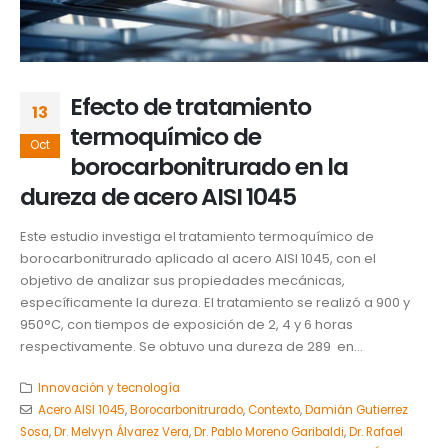
Efecto de tratamiento
13
termoquímico de
Oct
borocarbonitrurado en la
dureza de acero AISI 1045
Este estudio investiga el tratamiento termoquímico de
borocarbonitrurado aplicado al acero AISI 1045, con el
objetivo de analizar sus propiedades mecánicas,
específicamente la dureza. El tratamiento se realizó a 900 y
950°C, con tiempos de exposición de 2, 4 y 6 horas
respectivamente. Se obtuvo una dureza de 289 en...
Innovación y tecnología
Acero AISI 1045
,
Borocarbonitrurado
,
Contexto
,
Damián Gutierrez
Sosa
,
Dr. Melvyn Álvarez Vera
,
Dr. Pablo Moreno Garibaldi
,
Dr. Rafael