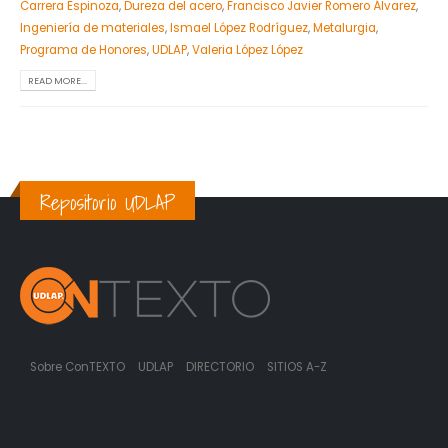
Carrera Espinoza
,
Dureza del acero
,
Francisco Javier Romero Álvarez
,
Ingeniería de materiales
,
Ismael López Rodríguez
,
Metalurgia
,
Programa de Honores
,
UDLAP
,
Valeria López López
READ MORE...
Repositorio UDLAP
Sobre ConTEXTO
UDLAP
DIRECTORIO
SITIOS A-Z