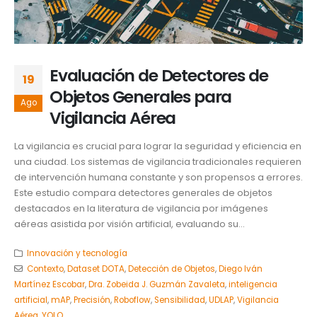
Evaluación de Detectores de
19
Objetos Generales para
Ago
Vigilancia Aérea
La vigilancia es crucial para lograr la seguridad y eficiencia en
una ciudad. Los sistemas de vigilancia tradicionales requieren
de intervención humana constante y son propensos a errores.
Este estudio compara detectores generales de objetos
destacados en la literatura de vigilancia por imágenes
aéreas asistida por visión artificial, evaluando su...
Innovación y tecnología
Contexto
,
Dataset DOTA
,
Detección de Objetos
,
Diego Iván
Martínez Escobar
,
Dra. Zobeida J. Guzmán Zavaleta
,
inteligencia
artificial
,
mAP
,
Precisión
,
Roboflow
,
Sensibilidad
,
UDLAP
,
Vigilancia
Aérea
,
YOLO