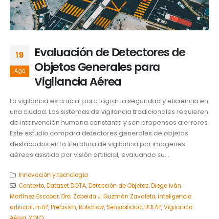
Evaluación de Detectores de
19
Objetos Generales para
Ago
Vigilancia Aérea
La vigilancia es crucial para lograr la seguridad y eficiencia en
una ciudad. Los sistemas de vigilancia tradicionales requieren
de intervención humana constante y son propensos a errores.
Este estudio compara detectores generales de objetos
destacados en la literatura de vigilancia por imágenes
aéreas asistida por visión artificial, evaluando su...
Innovación y tecnología
Contexto
,
Dataset DOTA
,
Detección de Objetos
,
Diego Iván
Martínez Escobar
,
Dra. Zobeida J. Guzmán Zavaleta
,
inteligencia
artificial
,
mAP
,
Precisión
,
Roboflow
,
Sensibilidad
,
UDLAP
,
Vigilancia
Aérea
,
YOLO