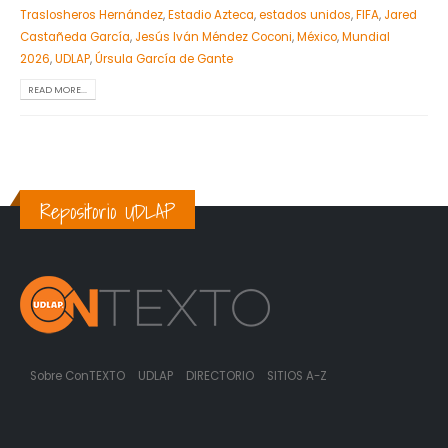
Traslosheros Hernández
,
Estadio Azteca
,
estados unidos
,
FIFA
,
Jared
Castañeda García
,
Jesús Iván Méndez Coconi
,
México
,
Mundial
2026
,
UDLAP
,
Úrsula García de Gante
READ MORE...
Repositorio UDLAP
Sobre ConTEXTO
UDLAP
DIRECTORIO
SITIOS A-Z