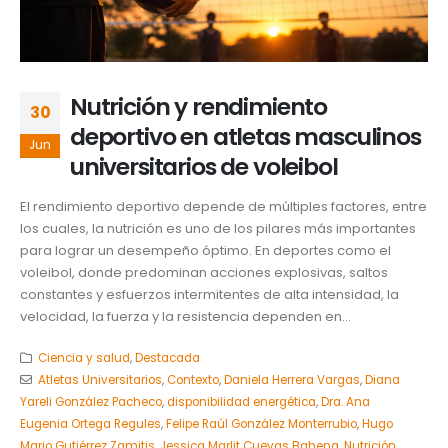
Nutrición y rendimiento
30
deportivo en atletas masculinos
Jun
universitarios de voleibol
El rendimiento deportivo depende de múltiples factores, entre
los cuales, la nutrición es uno de los pilares más importantes
para lograr un desempeño óptimo. En deportes como el
voleibol, donde predominan acciones explosivas, saltos
constantes y esfuerzos intermitentes de alta intensidad, la
velocidad, la fuerza y la resistencia dependen en...
Ciencia y salud
,
Destacada
Atletas Universitarios
,
Contexto
,
Daniela Herrera Vargas
,
Diana
Yareli González Pacheco
,
disponibilidad energética
,
Dra. Ana
Eugenia Ortega Regules
,
Felipe Raúl González Monterrubio
,
Hugo
Mario Gutiérrez Zamitis
,
Jessica Marlit Cuevas Bahena
,
Nutrición