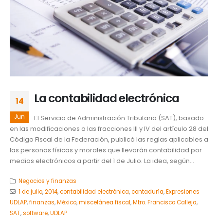
La contabilidad electrónica
14
Jun
El Servicio de Administración Tributaria (SAT), basado
en las modificaciones a las fracciones III y IV del artículo 28 del
Código Fiscal de la Federación, publicó las reglas aplicables a
las personas físicas y morales que llevarán contabilidad por
medios electrónicos a partir del 1 de Julio. La idea, según...
Negocios y finanzas
1 de julio
,
2014
,
contabilidad electrónica
,
contaduría
,
Expresiones
UDLAP
,
finanzas
,
México
,
miscelánea fiscal
,
Mtro. Francisco Calleja
,
SAT
,
software
,
UDLAP