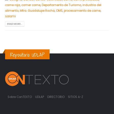
carne roja
,
comer carne
,
Departamento de Turismo
,
industria del
alimento
,
Mtra. Guadalupe Rocha
,
OMS
,
procesamiento de carne
,
salami
READ MORE...
Repositorio UDLAP
Sobre ConTEXTO
UDLAP
DIRECTORIO
SITIOS A-Z