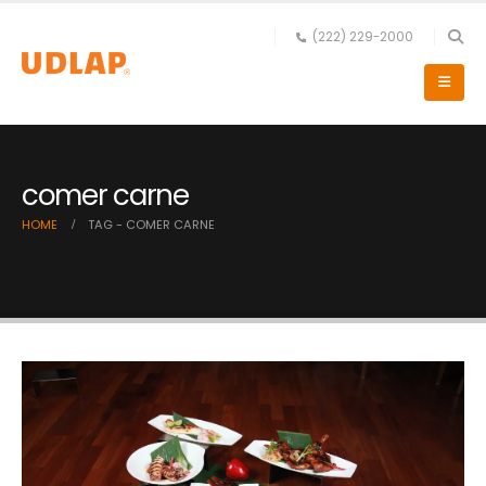
(222) 229-2000
comer carne
HOME
TAG -
COMER CARNE