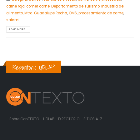
carne roja
,
comer carne
,
Departamento de Turismo
,
industria del
alimento
,
Mtra. Guadalupe Rocha
,
OMS
,
procesamiento de carne
,
salami
READ MORE...
Repositorio UDLAP
Sobre ConTEXTO
UDLAP
DIRECTORIO
SITIOS A-Z