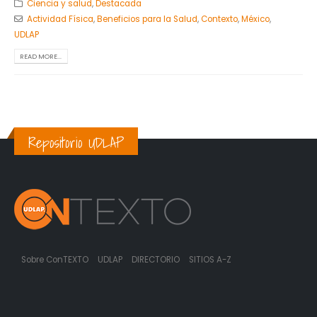
Ciencia y salud
,
Destacada
Actividad Física
,
Beneficios para la Salud
,
Contexto
,
México
,
UDLAP
READ MORE...
Repositorio UDLAP
Sobre ConTEXTO
UDLAP
DIRECTORIO
SITIOS A-Z