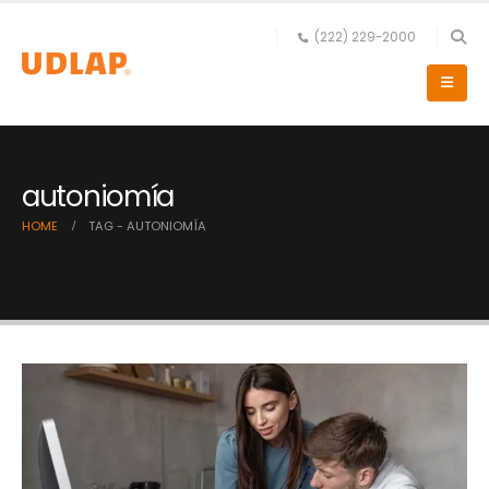
(222) 229-2000
autoniomía
HOME
TAG -
AUTONIOMÍA