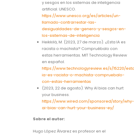
y sesgos en los sistemas de inteligencia
artificial. UNESCO.
https://www.unesco.org/es/articles/un-
llamado-contrarrestar-las-
desigualdades-de-genero-y-sesgos-en-
los-sistemas-de-inteligencia
Heikkilä, M. (2023, 27 de marzo). ¿Esta IA es
racista o machista? Compruébalo con
estas herramientas. MIT Technology Review
en español.
https://www.technologyreview.es/s/15220/est
ia-es-racista-o-machista-compruebalo-
con-estas-herramientas
(2023, 22 de agosto). Why AI bias can hurt
your business.
https://www.wired.com/sponsored/story/why-
ai-bias-can-hurt-your-business-ey/
Sobre el autor:
Hugo López Álvarez es profesor en el