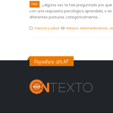
Feb
¿Alguna vez te has preguntado por qué e
con una respuesta psicológica aprendida, o es
diferentes posturas; categóricamente,...
Ciencia y salud
antojos
,
automedicarnos.
,
a
Repositorio UDLAP