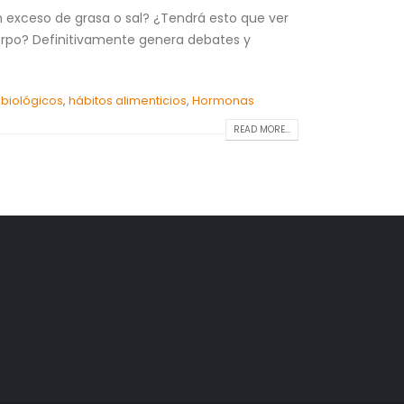
n exceso de grasa o sal? ¿Tendrá esto que ver
uerpo? Definitivamente genera debates y
 biológicos
,
hábitos alimenticios
,
Hormonas
READ MORE...