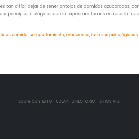
s tan difícil dejar de tener antojos de comidas azucaradas, co
 por principios biológicos que lo experimentamos en nuestro c
zúcar
,
comida
,
comportamiento
,
emociones
,
factores psicológicos y
Sobre ConTEXTO
UDLAP
DIRECTORIO
SITIOS A-Z