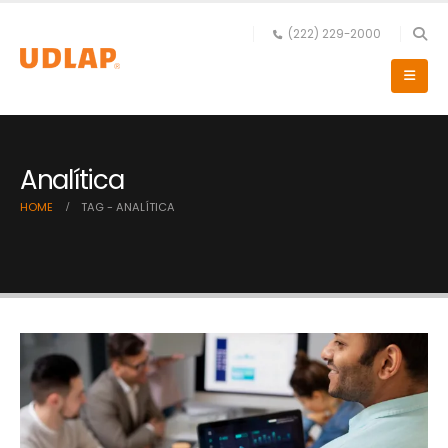
(222) 229-2000
Analítica
HOME
TAG -
ANALÍTICA