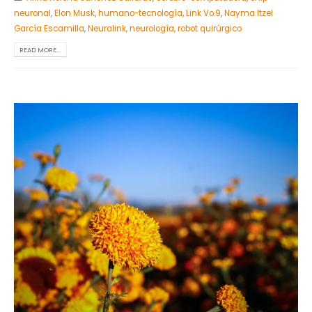
neuronal
,
Elon Musk
,
humano-tecnología
,
Link Vo.9
,
Nayma Itzel
García Escamilla
,
Neuralink
,
neurología
,
robot quirúrgico
READ MORE...