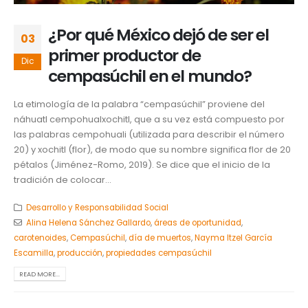
¿Por qué México dejó de ser el
03
primer productor de
Dic
cempasúchil en el mundo?
La etimología de la palabra “cempasúchil” proviene del
náhuatl cempohualxochitl, que a su vez está compuesto por
las palabras cempohuali (utilizada para describir el número
20) y xochitl (flor), de modo que su nombre significa flor de 20
pétalos (Jiménez-Romo, 2019). Se dice que el inicio de la
tradición de colocar...
Desarrollo y Responsabilidad Social
Alina Helena Sánchez Gallardo
,
áreas de oportunidad
,
carotenoides
,
Cempasúchil
,
día de muertos
,
Nayma Itzel García
Escamilla
,
producción
,
propiedades cempasúchil
READ MORE...