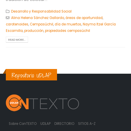
Desarrollo y Responsabilidad Social
Alina Helena Sánchez Gallardo
,
áreas de oportunidad
,
carotenoides
,
Cempasúchil
,
día de muertos
,
Nayma Itzel García
Escamilla
,
producción
,
propiedades cempasúchil
READ MORE...
Repositorio UDLAP
Sobre ConTEXTO
UDLAP
DIRECTORIO
SITIOS A-Z