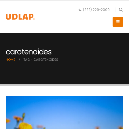
(222) 229-2000
carotenoides
HOME
TAG -
CAROTENOIDES