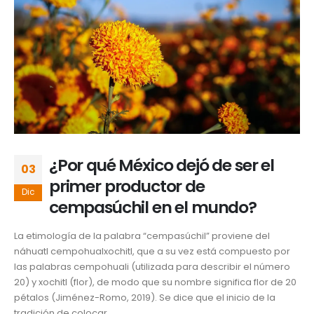
¿Por qué México dejó de ser el
03
primer productor de
Dic
cempasúchil en el mundo?
La etimología de la palabra “cempasúchil” proviene del
náhuatl cempohualxochitl, que a su vez está compuesto por
las palabras cempohuali (utilizada para describir el número
20) y xochitl (flor), de modo que su nombre significa flor de 20
pétalos (Jiménez-Romo, 2019). Se dice que el inicio de la
tradición de colocar...