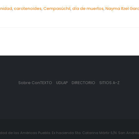
unidad
,
carotenoides
,
Cempasúchil
,
día de muertos
,
Nayma Itzel Garc
Sobre ConTEXTO
UDLAP
DIRECTORIO
SITIOS A-Z
ad de las Américas Puebla. Ex hacienda Sta. Catarina Mártir S/N. San Andrés 