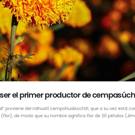
 ser el primer productor de cempasúch
il” proviene del náhuatl cempohualxochitl, que a su vez está 
l (flor), de modo que su nombre significa flor de 20 pétalos (Jim