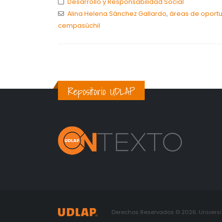
Desarrollo y Responsabilidad Social
Alina Helena Sánchez Gallardo
,
áreas de oport
cempasúchil
Repositorio UDLAP
Derechos Reservados © 2026. Universid