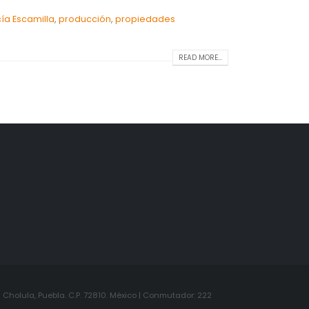
ía Escamilla
,
producción
,
propiedades
READ MORE...
Cholula, Puebla. C.P. 72810. México | Conmutador: 222