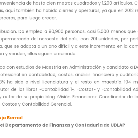
nveniencia de hasta cien metros cuadrados y 1,200 artículos. Cu
as, aquí también ha habido cierres y aperturas, ya que en 2012 r
erceros, para luego crecer.
ribución. Da empleo a 80,900 personas, casi 5,000 menos que e
permercado del noroeste del país, con 201 unidades, por part
a, que se adapta a un año difícil y a este incremento en la com
en y venden, ellos siguen creciendo.
co con estudios de Maestría en Administración y candidato a 
esional en contabilidad, costos, análisis financiero y auditorí
88% ha sido a nivel licenciatura y el resto en maestría. 194
tor de los libros «Contabilidad 1», «Costos» y «Contabilidad Ad
 y autor de su propio blog «Visión Financiera». Coordinador de l
e Costos y Contabilidad Gerencial.
eja Bernal
el Departamento de Finanzas y Contaduría de UDLAP