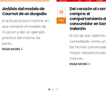
Del corazón al carrito de
Predicción del Rie
12
compra: el
Bancarrota Empres
comportamiento del
mediante Machine
Feb
consumidor en San
Learning: Un Enfoq
Valentín
Comparativo con
Random Forest y
El Día de San Valentín se ha
Gradient Boosting
consolidado como una de
La presente tesis eval
las fechas comerciales con
capacidad de modelo
mayor relevancia para las
machine learning par
marcas...
estimar la probabilida
READ MORE
riesgo de bancarrota
(financial...
READ MORE