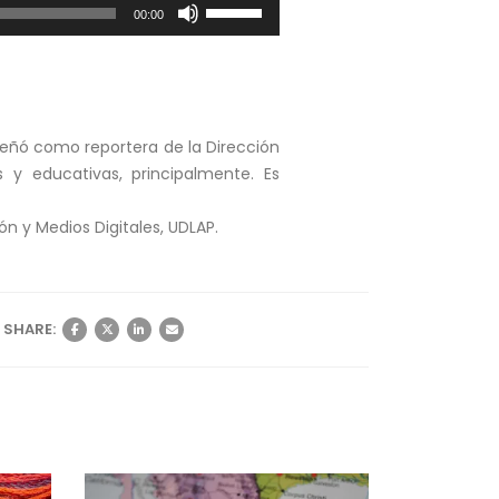
Utiliza
00:00
las
teclas
de
flecha
arriba/abajo
peñó como reportera de la Dirección
para
y educativas, principalmente. Es
aumentar
o
 y Medios Digitales, UDLAP.
disminuir
el
volumen.
SHARE: