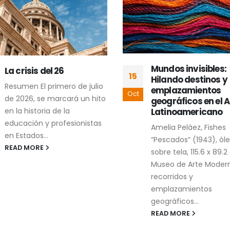
Mundos invisibles:
Contracartografí
24
Hilando destinos y
cholulteca de dos
emplazamientos
conflictos
Mar
geográficos en el Arte
socioambientales
Latinoamericano
La contracartografía 
Amelia Peláez, Fishes
dos conflictos
“Pescados” (1943), óleo
socioambientales en
sobre tela, 115.6 x 89.2 cm,
Cholula es un proyec
Museo de Arte Moderno Los
artístico compuesto 
recorridos y
imágenes, conversaci
emplazamientos
textos recopilados
geográficos...
caminando...
READ MORE
READ MORE