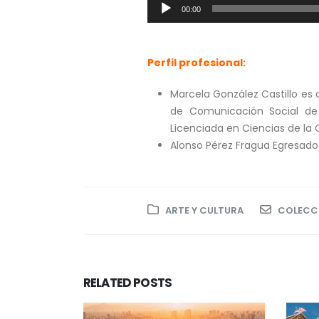
Reproductor
00:00
de
audio
Perfil profesional:
Marcela González Castillo es
de Comunicación Social de 
Licenciada en Ciencias de la
Alonso Pérez Fragua Egresado
ARTE Y CULTURA
COLECCI
RELATED
POSTS