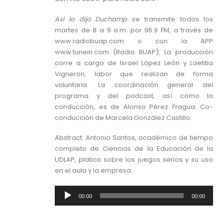
Así lo dijo Duchamp
se transmite todos los
martes de 8 a 9 a.m. por 96.9 FM, a través de
www.radiobuap.com o con la APP
www.tunein.com (Radio BUAP). La producción
corre a cargo de Israel López León y Laetitia
Vigneron, labor que realizan de forma
voluntaria. La coordinación general del
programa y del podcast, así como la
conducción, es de Alonso Pérez Fragua. Co-
conducción de Marcela González Castillo.
Abstract: Antonio Santos, académico de tiempo
completo de Ciencias de la Educación de la
UDLAP, platica sobre los juegos serios y su uso
en el aula y la empresa.
Reproductor
00:00
00:00
de
audio