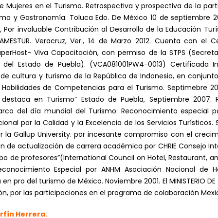
e Mujeres en el Turismo. Retrospectiva y prospectiva de la part
mo y Gastronomía. Toluca Edo. De México 10 de septiembre 201
 Por invaluable Contribución al Desarrollo de la Educación Tur
MESTUR. Veracruz, Ver., 14 de Marzo 2012. Cuenta con el C
SuperHost- Viva Capacitación, con permiso de la STPS (Secretar
del Estado de Puebla). (VCA081001PW4-0013) Certificada Int
de cultura y turismo de la República de Indonesia, en conjunto
 Habilidades de Competencias para el Turismo. Septimebre 20
 destaca en Turismo” Estado de Puebla, Septiembre 2007. Po
rco del día mundial del Turismo. Reconocimiento especial po
ional por la Calidad y la Excelencia de los Servicios Turístico
la Gallup University. por incesante compromiso con el crecimi
ión de actualización de carrera académica por CHRIE Consejo Int
po de profesores”(International Council on Hotel, Restaurant, an
econocimiento Especial por ANHM Asociación Nacional de Ho
n pro del turismo de México. Noviembre 2001. El MINISTERIO DE
ón, por las participaciones en el programa de colaboración Mexi
rfín Herrera.