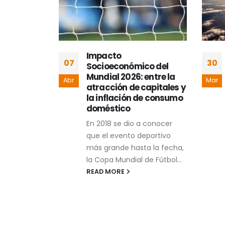
r al
Impacto
07
30
análisis
Socioeconómico del
ernanza
Mundial 2026: entre la
Abr
Mar
eriodismo
atracción de capitales y
la inflación de consumo
rrera afín a
doméstico
n, todo
En 2018 se dio a conocer
ina, de
que el evento deportivo
igada,
más grande hasta la fecha,
teorías
la Copa Mundial de Fútbol...
READ MORE