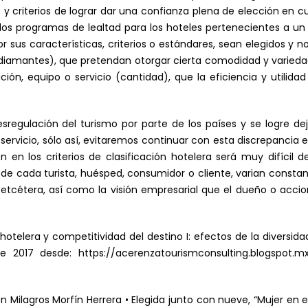
 y criterios de lograr dar una confianza plena de elección en cu
los programas de lealtad para los hoteles pertenecientes a un
or sus características, criterios o estándares, sean elegidos y 
 diamantes), que pretendan otorgar cierta comodidad y variedad 
ión, equipo o servicio (cantidad), que la eficiencia y utilida
desregulación del turismo por parte de los países y se logre de
servicio, sólo así, evitaremos continuar con esta discrepancia e
n los criterios de clasificación hotelera será muy difícil de
de cada turista, huésped, consumidor o cliente, varian constant
, etcétera, así como la visión empresarial que el dueño o acc
 hotelera y competitividad del destino I: efectos de la diversida
e 2017 desde: https://acerenzatourismconsulting.blogspot.mx
Milagros Morfín Herrera • Elegida junto con nueve, “Mujer en el