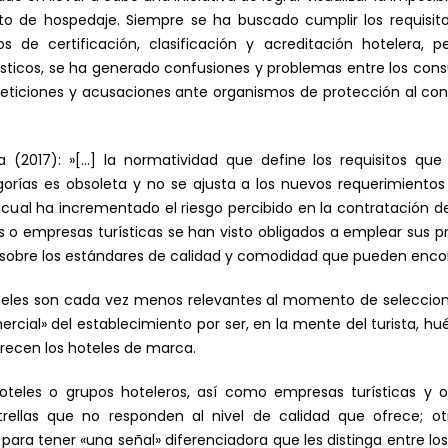
to de hospedaje. Siempre se ha buscado cumplir los requisitos
 de certificación, clasificación y acreditación hotelera, per
rísticos, se ha generado confusiones y problemas entre los cons
 peticiones y acusaciones ante organismos de protección al con
 (2017): »[…] la normatividad que define los requisitos que
egorías es obsoleta y no se ajusta a los nuevos requerimientos 
 cual ha incrementado el riesgo percibido en la contratación de
s o empresas turísticas se han visto obligados a emplear sus pr
 sobre los estándares de calidad y comodidad que pueden encontr
hoteles son cada vez menos relevantes al momento de selecciona
ercial» del establecimiento por ser, en la mente del turista, 
frecen los hoteles de marca.
oteles o grupos hoteleros, así como empresas turísticas y o
strellas que no responden al nivel de calidad que ofrece; o
, para tener «una señal» diferenciadora que les distinga entre 