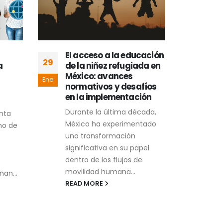
El acceso a la educación
La 
29
05
a
de la niñez refugiada en
Síd
México: avances
la 
Ene
Ene
normativos y desafíos
La n
en la implementación
Beac
Durante la última década,
nta
del 
México ha experimentado
no de
conc
una transformación
huma
significativa en su papel
REA
dentro de los flujos de
movilidad humana...
ñan...
READ MORE