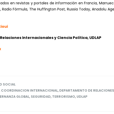
cados en revistas y portales de información en Francia, Marrue
Radio Fórmula, The Huffington Post, Russia Today, Anadolu Age
ioui
elaciones Internacionales y Ciencia Política, UDLAP
x
D SOCIAL
,
COORDINACION INTERNACIONAL
,
DEPARTAMENTO DE RELACIONES 
ERNANZA GLOBAL
,
SEGURIDAD
,
TERRORISMO
,
UDLAP