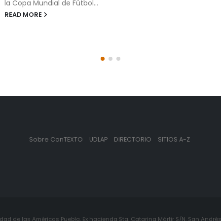
cuando los mensajes
institucionales se dise
READ MORE
Sobre ConTEXTO
UDLAP
DIRECTORIO
SITIOS A-Z
ad de las Américas Puebla. Ex hacienda Sta. Catarina Mártir S/N. San Andrés 