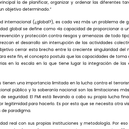
ncipal la de planificar, organizar y ordenar las diferentes t
 un objetivo determinado.”
 internacional (¿global?), es cada vez más un problema de go
ridad global se define como «la capacidad de proporcionar a
prevención y protección contra riesgos y amenazas de todo tip
zcan el desarrollo sin interrupción de las actividades colectiv
etivo cerrar esta brecha entre la creciente singularidad del 
 para este fin, el concepto postula que las capacidades de toma
ias en la escala en la que tiene lugar la integración de las 
 tienen una importancia limitada en la lucha contra el terroris
acional público y la soberanía nacional son las limitaciones má
 y de seguridad. El FMI está llevando a cabo su propia lucha fin
r legitimidad para hacerlo. Es por esto que se necesita otra vi
s de paradigma.
idad real con sus propias instituciones y metodología. Por 