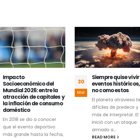
Siempre quise vivir
Comunicación
30
eventos históricos, pero
gubernamental y l
no como estos
ilusión del mensaje
Mar
uniforme
El planeta atraviesa tiempos
La comunicación
difíciles de predecir y aún
gubernamental enfre
más de interpretar. El 2026
diversos retos, pero u
inició con un ataque
los problemas más
armado a...
recurrentes aparece
READ MORE