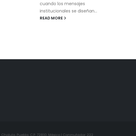
dentro de los flujos de
movilidad humana...
ñan...
READ MORE
Cholula, Puebla. C.P. 72810. México | Conmutador: 222