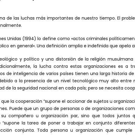
una de las luchas más importantes de nuestro tiempo. El probl
onalmente.
es Unidas (1994) lo define como «actos criminales políticamen
úblico en general». Una definición amplia e indefinida que apela
deológico y político y una distorsión de la religión musulman
cionalmente, la lucha contra estas organizaciones es a tra
icios de inteligencia de varios países tienen una larga histori
ido a la presencia de un nivel tecnológico muy alto entre m
dad de la seguridad nacional en cada país; pero se necesita coo
e que la cooperación “supone el accionar de sujetos u organizac
munes. Puede que un grupo de personas o de organizaciones com
su compañero u organización par, sino que todos juntos qu
e “supone la tarea de poner a trabajar en conjunto diferent
acción conjunta. Toda persona u organización que cumple e