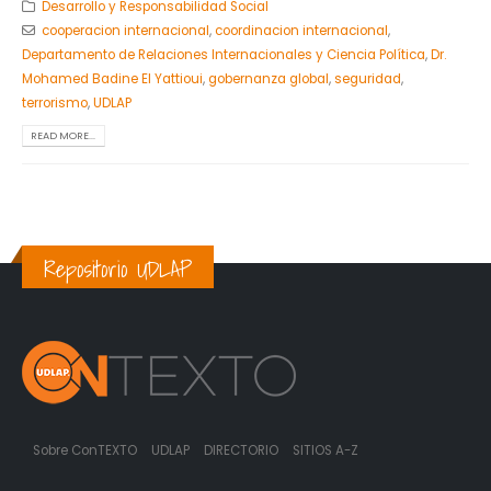
Desarrollo y Responsabilidad Social
cooperacion internacional
,
coordinacion internacional
,
Departamento de Relaciones Internacionales y Ciencia Política
,
Dr.
Mohamed Badine El Yattioui
,
gobernanza global
,
seguridad
,
terrorismo
,
UDLAP
READ MORE...
Repositorio UDLAP
Sobre ConTEXTO
UDLAP
DIRECTORIO
SITIOS A-Z