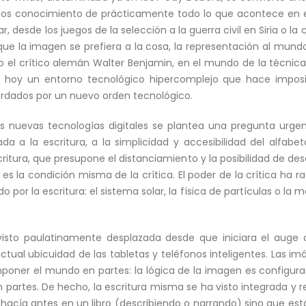
os conocimiento de prácticamente todo lo que acontece en el
ar, desde los juegos de la selección a la guerra civil en Siria o 
e la imagen se prefiera a la cosa, la representación al mundo, 
 el crítico alemán Walter Benjamin, en el mundo de la técnica,
s hoy un entorno tecnológico hipercomplejo que hace imposib
rdados por un nuevo orden tecnológico.
 nuevas tecnologías digitales se plantea una pregunta urgente
da a la escritura, a la simplicidad y accesibilidad del alfabet
scritura, que presupone el distanciamiento y la posibilidad de 
es la condición misma de la crítica. El poder de la crítica ha
o por la escritura: el sistema solar, la física de partículas o la 
visto paulatinamente desplazada desde que iniciara el auge de
ctual ubicuidad de las tabletas y teléfonos inteligentes. Las i
ner el mundo en partes: la lógica de la imagen es configuraci
partes. De hecho, la escritura misma se ha visto integrada y re
hacía antes en un libro (describiendo o narrando) sino que est