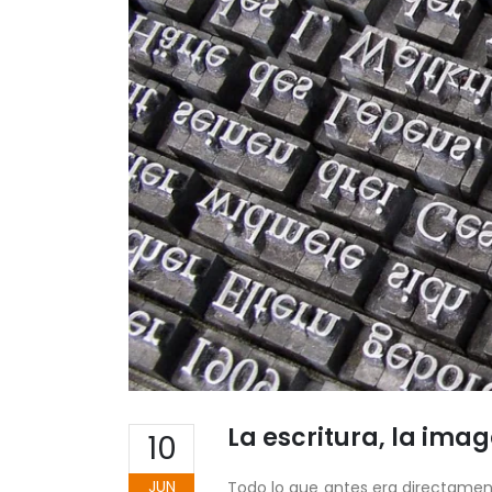
La escritura, la imag
10
JUN
Todo lo que antes era directament