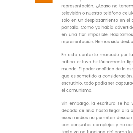
representación. ¿Acaso no tenem
televisión o nuestro teléfono celul
sólo en un desplazamiento en el qu
pantalla. Como ya había advertido
en una flor imposible. Habitamo
representación. Hemos sido desbo
En este contexto marcado por las
crítica estuvo históricamente liga
mundo. El poder analítico de la e
que es sometido a consideración, 
escrutinio, todo podía ser capturad
el comunismo.
Sin embargo, la escritura se ha 
década de 1950 hasta llegar a la a
esos medios no permiten descompo
con conjuntos complejos y no con 
texto ya no funciona ahí como lo 