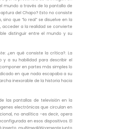
 mundo a través de la pantalla de
la captura del Chapo? Esto no consiste
sino que “lo real” se disuelve en la
 acceder a la realidad se convierte
le distinguir entre el mundo y su
: ¿en qué consiste la crítica?. La
o y a su habilidad para describir el
descomponer en partes más simples lo
 radicado en que nada escapaba a su
marcha inexorable de la historia hacia
 las pantallas de televisión en la
mágenes electrónicas que circulan en
onal, no analítica –es decir, opera
configurada en esos dispositivos. El
á inserto
multimediáticamente
junto