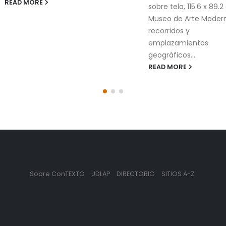
sobre tela, 115.6 x 89.2 cm,
Cholula es un proyec
Museo de Arte Moderno Los
artístico compuesto 
recorridos y
imágenes, conversaci
emplazamientos
textos recopilados
geográficos...
caminando...
READ MORE
READ MORE
Sobre ConTEXTO
UDLAP
DIRECTORIO
SITIOS A-Z