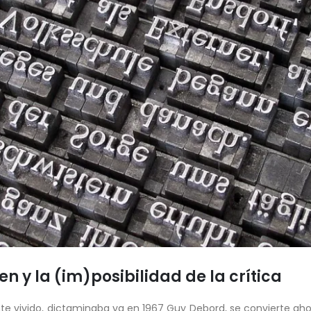
en y la (im)posibilidad de la crítica
e vivido, dictaminaba ya en 1967 Guy Debord, se convierte aho