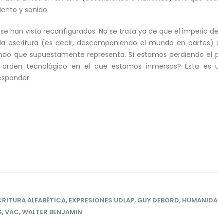
ento y sonido.
a se han visto reconfigurados. No se trata ya de que el imperio d
a escritura (es decir, descomponiendo el mundo en partes) s
undo que supuestamente representa. Si estamos perdiendo el po
orden tecnológico en el que estamos inmersos? Ésta es u
esponder.
CRITURA ALFABÉTICA
,
EXPRESIONES UDLAP
,
GUY DEBORD
,
HUMANIDA
S
,
VAC
,
WALTER BENJAMIN