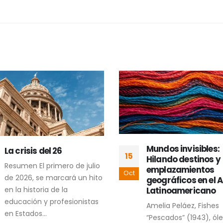
Mundos invisibles:
Contracartografí
24
Hilando destinos y
cholulteca de dos
emplazamientos
conflictos
Mar
geográficos en el Arte
socioambientales
Latinoamericano
La contracartografía 
Amelia Peláez, Fishes
dos conflictos
“Pescados” (1943), óleo
socioambientales en