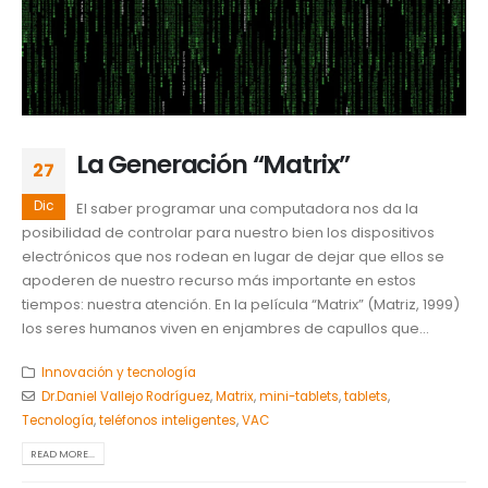
La Generación “Matrix”
27
Dic
El saber programar una computadora nos da la
posibilidad de controlar para nuestro bien los dispositivos
electrónicos que nos rodean en lugar de dejar que ellos se
apoderen de nuestro recurso más importante en estos
tiempos: nuestra atención. En la película “Matrix” (Matriz, 1999)
los seres humanos viven en enjambres de capullos que...
Innovación y tecnología
Dr.Daniel Vallejo Rodríguez
,
Matrix
,
mini-tablets
,
tablets
,
Tecnología
,
teléfonos inteligentes
,
VAC
READ MORE...