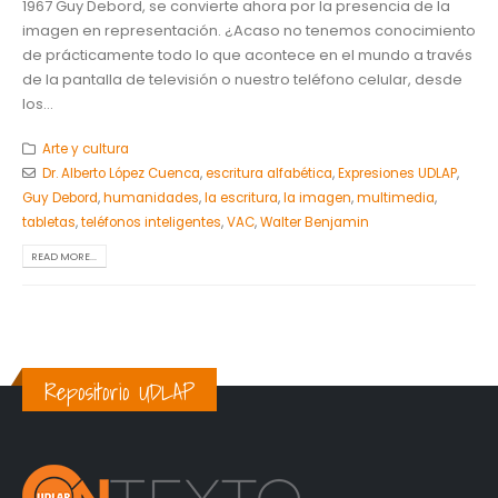
1967 Guy Debord, se convierte ahora por la presencia de la
imagen en representación. ¿Acaso no tenemos conocimiento
de prácticamente todo lo que acontece en el mundo a través
de la pantalla de televisión o nuestro teléfono celular, desde
los...
Arte y cultura
Dr. Alberto López Cuenca
,
escritura alfabética
,
Expresiones UDLAP
,
Guy Debord
,
humanidades
,
la escritura
,
la imagen
,
multimedia
,
tabletas
,
teléfonos inteligentes
,
VAC
,
Walter Benjamin
READ MORE...
Repositorio UDLAP