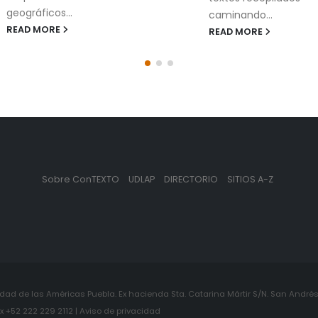
geográficos...
caminando...
READ MORE
READ MORE
Sobre ConTEXTO
UDLAP
DIRECTORIO
SITIOS A-Z
ad de las Américas Puebla. Ex hacienda Sta. Catarina Mártir S/N. San Andrés 
+52 222 229 2112 | Aviso de privacidad