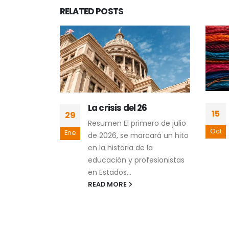
RELATED
POSTS
y
La crisis del 26
15
29
cialmente
Resumen El primero de julio
 ¿utopía o
Oct
Ene
de 2026, se marcará un hito
en la historia de la
ad Social
educación y profesionistas
) y la
en Estados...
 Social
READ MORE
C) son
cionados
elen
esentan