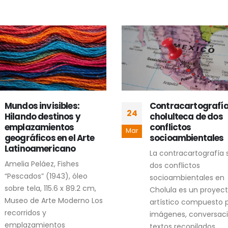
Mundos invisibles:
Contracartografí
24
Hilando destinos y
cholulteca de dos
emplazamientos
conflictos
Mar
geográficos en el Arte
socioambientales
Latinoamericano
La contracartografía 
Amelia Peláez, Fishes
dos conflictos
“Pescados” (1943), óleo
socioambientales en
sobre tela, 115.6 x 89.2 cm,
Cholula es un proyec
Museo de Arte Moderno Los
artístico compuesto 
recorridos y
imágenes, conversaci
emplazamientos
textos recopilados