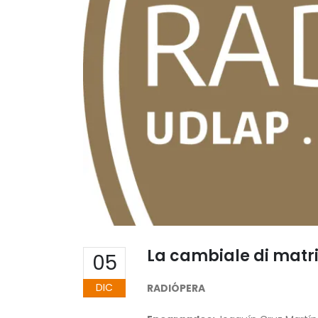
La cambiale di matr
05
DIC
RADIÓPERA