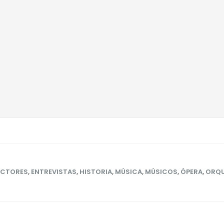
ECTORES
,
ENTREVISTAS
,
HISTORIA
,
MÚSICA
,
MÚSICOS
,
ÓPERA
,
ORQU