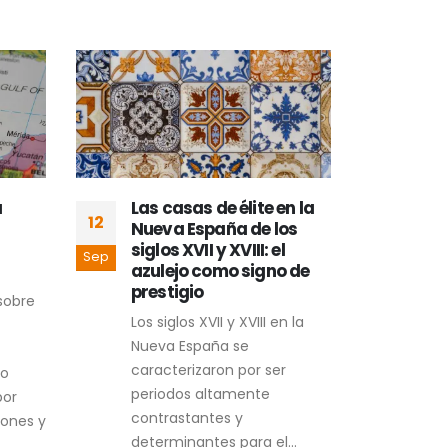
a
Las casas de élite en la
Pre
12
06
Nueva España de los
trad
siglos XVII y XVIII: el
uso
Sep
Sep
azulejo como signo de
mex
prestigio
act
sobre
Los siglos XVII y XVIII en la
Al s
Nueva España se
riqu
caracterizaron por ser
arqu
to
periodos altamente
gast
por
contrastantes y
con 
ones y
determinantes para el...
sum