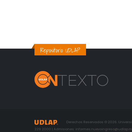
Repositorio UDLAP
Derechos Reservados © 2026. Universid
229 2000 | Admisiones: informes.nuevoingreso@udlap.mx 