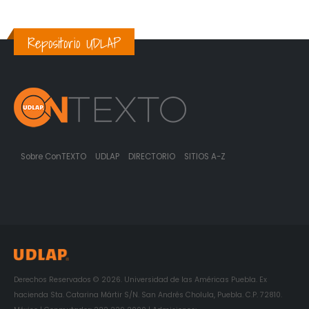
Repositorio UDLAP
Sobre ConTEXTO
UDLAP
DIRECTORIO
SITIOS A-Z
Derechos Reservados © 2026. Universidad de las Américas Puebla. Ex
hacienda Sta. Catarina Mártir S/N. San Andrés Cholula, Puebla. C.P. 72810.