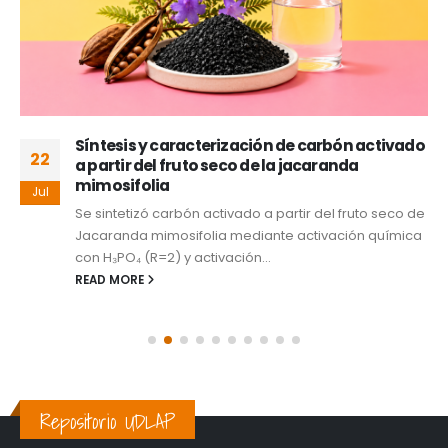
Síntesis y caracterización de carbón activado
22
a partir del fruto seco de la jacaranda
mimosifolia
Jul
Se sintetizó carbón activado a partir del fruto seco de
Jacaranda mimosifolia mediante activación química
con H₃PO₄ (R=2) y activación...
READ MORE
Repositorio UDLAP