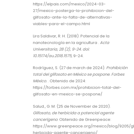
https://elpais.com/mexico/2024-03-
27/mexico-posterga-la-prohibicion-del-
glifosato-ante-la-falta-de-alternativas-
viables-para-el-campo.html
Lira Saldivar, R. H. (2018). Potencial de la
nanotecnología en la agricultura .
Acta
Universitaria, 28 (2), 9-24. doi:
10.15174/au.2018.1575
, 9-24.
Rodríguez, S. (27 de march de 2024).
Prohibición
total del glifosato en México se pospone. Forbes
México.
. Obtenido de 2024:
https://forbes.com.mx/prohibicion-total-del-
glifosato-en-mexico-se-pospone/
Salud., G. M. (25 de November de 2020).
Glifosato, de herbicida a potencial agente
cancerígeno
. Obtenido de Greenpeace:
https://www.greenpeace.org/mexico/blog/9205/gl
herbicida-agente-cancerigeno/