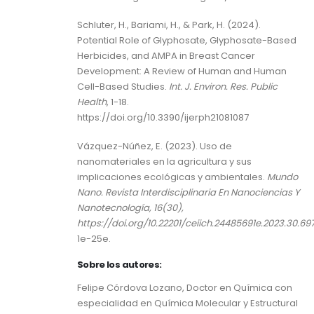
Schluter, H., Bariami, H., & Park, H. (2024).
Potential Role of Glyphosate, Glyphosate-Based
Herbicides, and AMPA in Breast Cancer
Development: A Review of Human and Human
Cell-Based Studies.
Int. J. Environ.
Res. Public
Health
, 1-18.
https://doi.org/10.3390/ijerph21081087
Vázquez-Núñez, E. (2023). Uso de
nanomateriales en la agricultura y sus
implicaciones ecológicas y ambientales.
Mundo
Nano. Revista Interdisciplinaria En Nanociencias Y
Nanotecnología, 16(30),
https://doi.org/10.22201/ceiich.24485691e.2023.30.69
1e-25e.
Sobre los autores:
Felipe Córdova Lozano, Doctor en Química con
especialidad en Química Molecular y Estructural