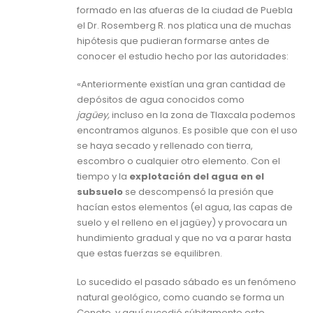
formado en las afueras de la ciudad de Puebla
el Dr. Rosemberg R. nos platica una de muchas
hipótesis que pudieran formarse antes de
conocer el estudio hecho por las autoridades:
«Anteriormente existían una gran cantidad de
depósitos de agua conocidos como
jagüey,
incluso en la zona de Tlaxcala podemos
encontramos algunos. Es posible que con el uso
se haya secado y rellenado con tierra,
escombro o cualquier otro elemento. Con el
tiempo y la
explotación del agua en el
subsuelo
se descompensó la presión que
hacían estos elementos (el agua, las capas de
suelo y el relleno en el jagüey) y provocara un
hundimiento gradual y que no va a parar hasta
que estas fuerzas se equilibren.
Lo sucedido el pasado sábado es un fenómeno
natural geológico, como cuando se forma un
Cenote, y aquí sucedió súbitamente este