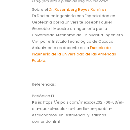
El agujero está a punto de engullir una casa.
Sobre el
Dr. Rosemberg Reyes Ramírez
.
Es Doctor en Ingeniería con Especialidad en
Geotécnia por la Université Joseph Fourier
Grenoble I. Maestro en Ingeniería por la
Universidad Autónoma de Chihuahua. Ingeniero
Civil por el Instituto Tecnológico de Oaxaca.
Actualmente es docente en la
Escuela de
Ingenería de la Universidad de las Américas
Puebla
.
Referencias:
Periódico
El
País:
https://elpais.com/mexico/2021-06-03/el-
dia-que-el-suelo-se-hundio-en-puebla-
escuchamos-un-estruendo-y-salimos-
corriendo.html