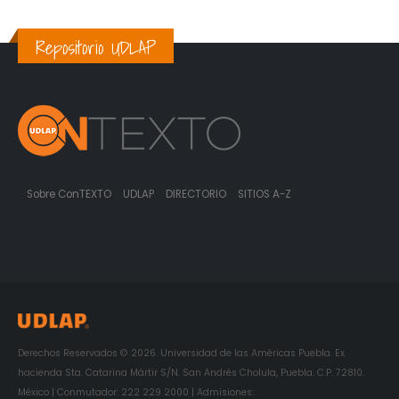
Repositorio UDLAP
Sobre ConTEXTO
UDLAP
DIRECTORIO
SITIOS A-Z
Derechos Reservados © 2026. Universidad de las Américas Puebla. Ex
hacienda Sta. Catarina Mártir S/N. San Andrés Cholula, Puebla. C.P. 72810.
México | Conmutador: 222 229 2000 | Admisiones: