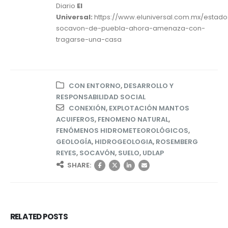
Diario
El
Universal:
https://www.eluniversal.com.mx/estado
socavon-de-puebla-ahora-amenaza-con-
tragarse-una-casa
CON ENTORNO
,
DESARROLLO Y
RESPONSABILIDAD SOCIAL
CONEXIÓN
,
EXPLOTACIÓN MANTOS
ACUIFEROS
,
FENOMENO NATURAL
,
FENÓMENOS HIDROMETEOROLÓGICOS
,
GEOLOGÍA
,
HIDROGEOLOGIA
,
ROSEMBERG
REYES
,
SOCAVÓN
,
SUELO
,
UDLAP
SHARE:
RELATED
POSTS