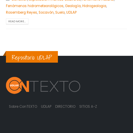
Fenómenos hidrometeorológicos
,
Geología
,
Hidrogeologia
,
Rosemberg Reyes
,
Socavón
,
Suelo
,
UDLAP
READ MORE...
Repositorio UDLAP
Sobre ConTEXTO
UDLAP
DIRECTORIO
SITIOS A-Z