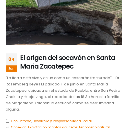
El origen del socavón en Santa
04
María Zacatepec
Jun
"La tierra está viva y es un como un cascarón fracturado" - Dr.
Rosemberg Reyes El pasado 1º de junio en Santa María
Zacatepec, ubicada en el estado de Puebla, entre San Pedro
Cholula y Huejotzingo, al rededor de las 18:3o horas la familia
de Magdalena Xalamihua escuchó cómo se derrumbaba
alguna...
Con Entorno
,
Desarrollo y Responsabilidad Social
Conexión
,
Explotación mantos acuiferos
,
fenomeno natural
,