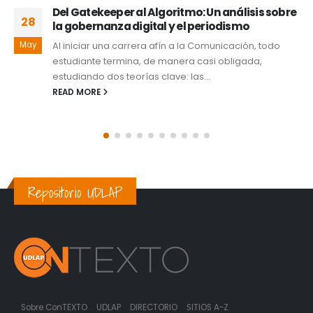
al Algoritmo: Un análisis sobre
Impacto Socioec
07
igital y el periodismo
entre la atracción
consumo domés
rera afín a la Comunicación, todo
Abr
En 2018 se dio a co
a, de manera casi obligada,
grande hasta la fech
ías clave: las...
READ MORE
Repositorio UDLAP
Sobre ConTEXTO
UDLAP
DIRECTORIO
SITIOS A-Z