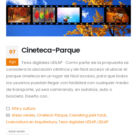
Cineteca-Parque
07
Ago
Tesis digitales UDLAP Como parte de la propuesta se
considera la ubicación céntrica y de fácil acceso al ubicar el
parque cineteca en un lugar de fácil acceso, para que todos
los usuarios puedan llegar con facilidad con cualquier medio
de transporte, ya sea caminando, en autobús, auto o
bicicleta. Diseño con...
Arte y cultura
áreas verdes
,
Cineteca-Parque
,
Coworking park hack
,
Licenciatura en Arquitectura
,
Tesis digitales UDLAP
,
UDLAP
READ MORE...