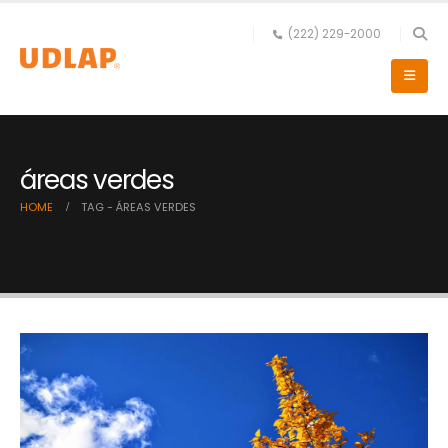
(222) 229-2000
áreas verdes
HOME
TAG -
ÁREAS VERDES