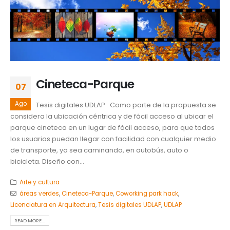
Cineteca-Parque
07
Ago
Tesis digitales UDLAP Como parte de la propuesta se
considera la ubicación céntrica y de fácil acceso al ubicar el
parque cineteca en un lugar de fácil acceso, para que todos
los usuarios puedan llegar con facilidad con cualquier medio
de transporte, ya sea caminando, en autobús, auto o
bicicleta. Diseño con...
Arte y cultura
áreas verdes
,
Cineteca-Parque
,
Coworking park hack
,
Licenciatura en Arquitectura
,
Tesis digitales UDLAP
,
UDLAP
READ MORE...