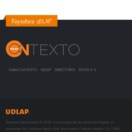
Repositorio UDLAP
Sobre ConTEXTO
UDLAP
DIRECTORIO
SITIOS A-Z
Derechos Reservados © 2026. Universidad de las Américas Puebla. Ex
hacienda Sta. Catarina Mártir S/N. San Andrés Cholula, Puebla. C.P. 72810.