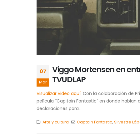
Viggo Mortensen en entrev
07
TVUDLAP
Mar
Visualizar video aquí.
Con la colaboración de Prim
película “Capitain Fantastic” en donde hablan
declaraciones para...
Arte y cultura
Captain Fantastic
,
Silvestre Lóp