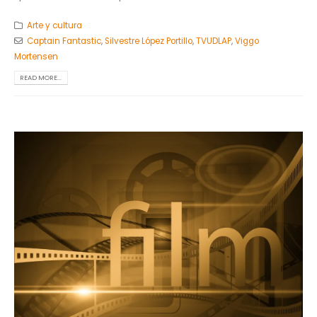
Arte y cultura
Captain Fantastic
,
Silvestre López Portillo
,
TVUDLAP
,
Viggo
Mortensen
READ MORE...