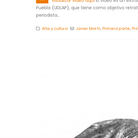
Visualizar video aquí
El video es un extra
Puebla (UDLAP), que tiene como objetivo retrat
periodista...
Arte y cultura
Javier Marín
,
Primera parte
,
Pr