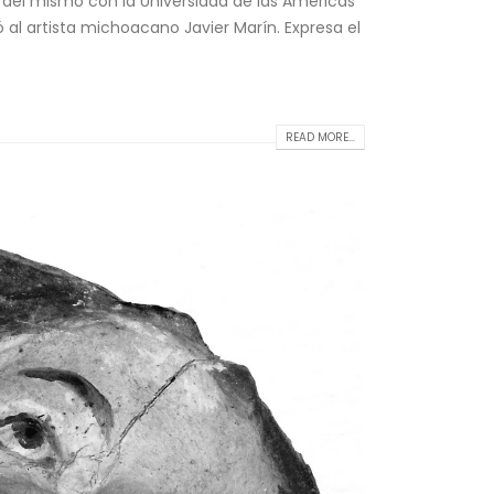
n del mismo con la Universidad de las Américas
 al artista michoacano Javier Marín. Expresa el
READ MORE...