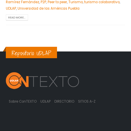
Ramírez Fernández
,
P2P
,
Peer to peer
,
Turismo
,
turismo colaborativo
,
UDLAP
,
Universidad de las Américas Puebla
READ MORE...
Repositorio UDLAP
Sobre ConTEXTO
UDLAP
DIRECTORIO
SITIOS A-Z