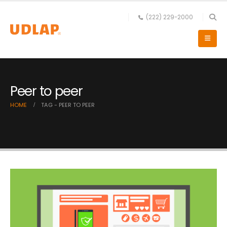
(222) 229-2000
Peer to peer
HOME
TAG -
PEER TO PEER