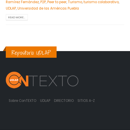
Ramírez Fernández
,
P2P
,
Peer to peer
,
Turismo
,
turismo colaborativo
,
UDLAP
,
Universidad de las Américas Puebla
READ MORE...
Repositorio UDLAP
Sobre ConTEXTO
UDLAP
DIRECTORIO
SITIOS A-Z