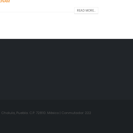
UNAM
READ MORE...
Cholula, Puebla. C.P. 72810. México | Conmutador: 222