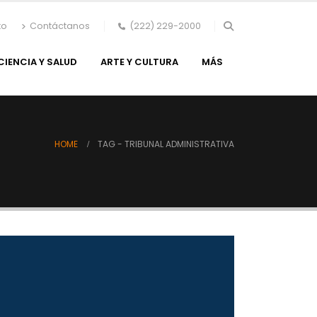
to
Contáctanos
(222) 229-2000
CIENCIA Y SALUD
ARTE Y CULTURA
MÁS
HOME
TAG -
TRIBUNAL ADMINISTRATIVA