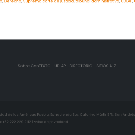
to
,
Derecho
,
Suprema corte de justicia
,
tribunal administrativa
,
UDLAP
,
Sobre ConTEXTO
UDLAP
DIRECTORIO
SITIOS A-Z
ad de las Américas Puebla. Ex hacienda Sta. Catarina Mártir S/N. San Andrés 
+52 222 229 2112 | Aviso de privacidad