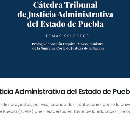
ticia Administrativa del Estado de Pue
andes proyectos, por eso, cuando dos instituciones como la Univ
de Puebla (TJAEP) unen esfuerzos en favor de la educación, se ob