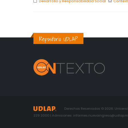
Desarrollo y Responsabilidad Social
Contex
Repositorio UDLAP
Derechos Reservados © 2026. Universid
229 2000 | Admisiones: informes.nuevoingreso@udlap.mx 